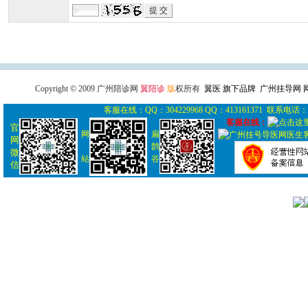
广州导医网
广州陪诊网
广州
Copyright © 2009 广州陪诊网
翼陪诊
版
权所有
翼医 旗下品牌 广州挂导网
客服在线：QQ：304229968 QQ：413161371 联系电话： 0
客服在线：
官
网
扁
网
鹊
微
站
谷
信