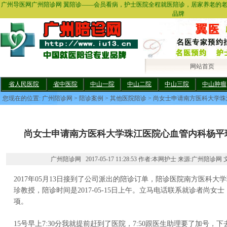
广州导医网广州陪诊网 翼陪诊——会员看病，护士医院全程就医陪诊，居家养老的
品牌
网站首页
省人民医院
省中医院
中山一院
中山二院
中山三院
中山肿瘤
您现在的位置:
广州陪诊网
>
陪诊案例
>
其他医院陪诊
> 尚女士申请南方医科大学
尚女士申请南方医科大学珠江医院心血管内科杨平
广州陪诊网 2017-05-17 11:28:53 作者:本网护士 来源:广州陪诊网 
2017年05月13日接到了公司派出的陪诊订单，陪诊医院南方医科
珍教授，陪诊时间是2017-05-15日上午。立马电话联系就诊者尚
项。
15号早上7:30分我就提前赶到了医院，7:50跟医生助理要了加号