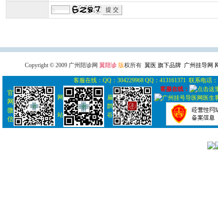
广州导医网
广州陪诊网
广州
Copyright © 2009 广州陪诊网
翼陪诊
版
权所有
翼医 旗下品牌 广州挂导网
客服在线：QQ：304229968 QQ：413161371 联系电话： 0
客服在线：
官
网
扁
网
鹊
微
站
谷
信