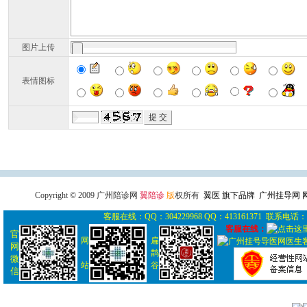
图片上传
表情图标
广州导医网
广州陪诊网
广州
Copyright © 2009 广州陪诊网
翼陪诊
版
权所有
翼医 旗下品牌 广州挂导网
客服在线：QQ：304229968 QQ：413161371 联系电话： 0
客服在线：
官
网
扁
网
鹊
微
站
谷
信