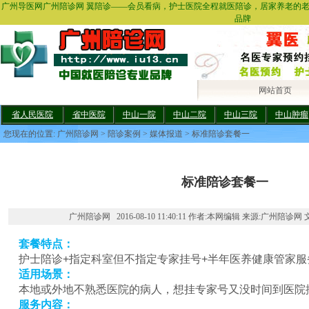
广州导医网广州陪诊网 翼陪诊——会员看病，护士医院全程就医陪诊，居家养老的
品牌
网站首页
省人民医院
省中医院
中山一院
中山二院
中山三院
中山肿瘤
您现在的位置:
广州陪诊网
>
陪诊案例
>
媒体报道
> 标准陪诊套餐一
标准陪诊套餐一
广州陪诊网 2016-08-10 11:40:11 作者:本网编辑 来源:广州陪诊网 
套餐特点：
护士陪诊+指定科室但不指定专家挂号+半年医养健康管家服
适用场景：
本地或外地不熟悉医院的病人，想挂专家号又没时间到医院
服务内容：