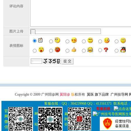
评论内容
图片上传
表情图标
广州导医网
广州陪诊网
广州
Copyright © 2009 广州陪诊网
翼陪诊
版
权所有
翼医 旗下品牌 广州挂导网
客服在线：QQ：304229968 QQ：413161371 联系电话： 0
客服在线：
官
网
扁
网
鹊
微
站
谷
信