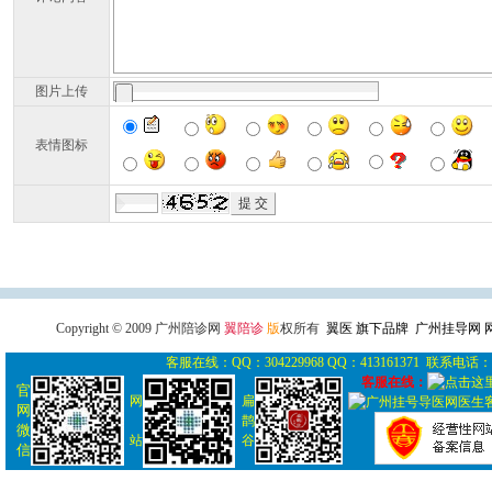
图片上传
表情图标
广州导医网
广州陪诊网
广州
Copyright © 2009 广州陪诊网
翼陪诊
版
权所有
翼医 旗下品牌 广州挂导网
客服在线：QQ：304229968 QQ：413161371 联系电话： 0
客服在线：
官
网
扁
网
鹊
微
站
谷
信