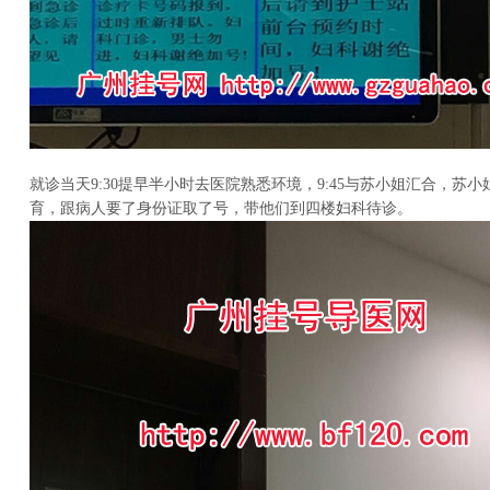
就诊当天9:30提早半小时去医院熟悉环境，9:45与苏小姐汇合，苏
育，跟病人要了身份证取了号，带他们到四楼妇科待诊。