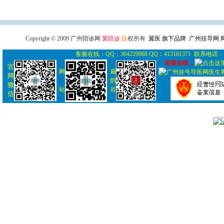
广州导医网
广州陪诊网
广州
Copyright © 2009 广州陪诊网
翼陪诊
版
权所有
翼医 旗下品牌 广州挂导网
客服在线：QQ：304229968 QQ：413161371 联系电话： 0
客服在线：
官
网
扁
网
鹊
微
站
谷
信