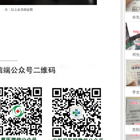
注：以上会员就诊图
余先
邓先
------------
李女
贵阳