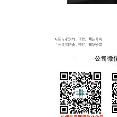
名医专家预约，请找广州挂号网
广州就医陪诊，请找广州陪诊网
-----------------------------------------------