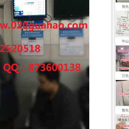
张先
中山
江先
詹先