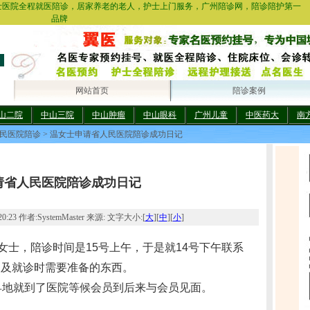
士医院全程就医陪诊，居家养老的老人，护士上门服务，广州陪诊网，陪诊陪护第一
品牌
网站首页
陪诊案例
山二院
中山三院
中山肿瘤
中山眼科
广州儿童
中医药大
南
民医院陪诊
> 温女士申请省人民医院陪诊成功日记
请省人民医院陪诊成功日记
0:23 作者:SystemMaster 来源: 文字大小:[
大
][
中
][
小
]
女士，陪诊时间是15号上午，于是就14号下午联系
点及就诊时需要准备的东西。
早地就到了医院等候会员到后来与会员见面。