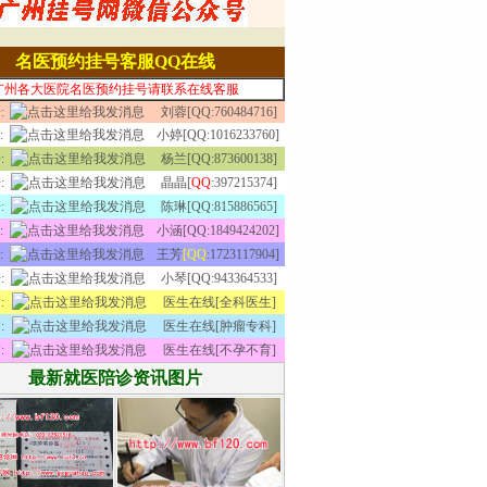
名医预约挂号客服QQ在线
广州各大医院名医预约挂号请联系在线客服
:
刘蓉[QQ:760484716]
:
小婷[QQ:1016233760]
:
杨兰[QQ:873600138]
:
晶晶[
QQ
:397215374]
:
陈琳[QQ:815886565]
:
小涵[QQ:1849424202]
:
王芳
[QQ
:1723117904]
:
小琴[QQ:943364533]
:
医生在线[全科医生]
:
医生在线[肿瘤专科]
:
医生在线[不孕不育]
最新就医陪诊资讯图片