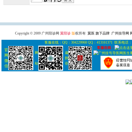
广州导医网
广州陪诊网
广州
Copyright © 2009 广州陪诊网
翼陪诊
版
权所有
翼医 旗下品牌 广州挂导网
客服在线：QQ：304229968 QQ：413161371 联系电话： 0
客服在线：
官
网
扁
网
鹊
微
站
谷
信