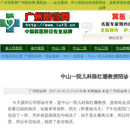
广州导医网广州陪诊网 翼陪诊——会员看病，护士医院全程就医陪诊，居家养老的
品牌
网站首页
省人民医院
省中医院
中山一院
中山二院
中山三院
中山肿瘤
您现在的位置:
广州陪诊网
>
陪诊案例
>
中山一院陪诊
> 中山一院儿科陈红珊教授陪
中山一院儿科陈红珊教授陪诊
广州陪诊网 2017-02-05 22:25:03 作者:本网编辑 来源:广州陪诊网 
今天接到公司陪诊任务，是中山一院儿科陈红珊教授，提前给会员
前看过病的病历，化验单等资料，明天（即看病当天）下午在医院门
也说了一些，另外就是路线也与他说了，由于是从番禺过来，所以对
悉，所以长话短说，就留了各自电话。