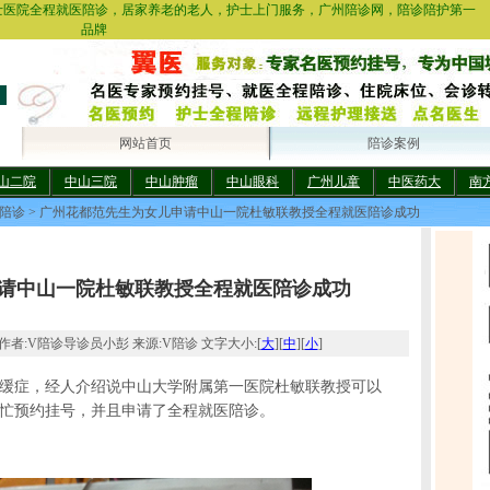
士医院全程就医陪诊，居家养老的老人，护士上门服务，广州陪诊网，陪诊陪护第一
品牌
网站首页
陪诊案例
山二院
中山三院
中山肿瘤
中山眼科
广州儿童
中医药大
南
陪诊
> 广州花都范先生为女儿申请中山一院杜敏联教授全程就医陪诊成功
请中山一院杜敏联教授全程就医陪诊成功
2:54 作者:V陪诊导诊员小彭 来源:V陪诊 文字大小:[
大
][
中
][
小
]
缓症，经人介绍说中山大学附属第一医院杜敏联教授可以
忙预约挂号，并且申请了全程就医陪诊。