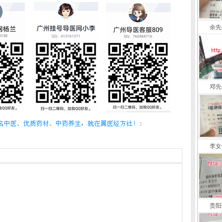
余先
邓先
李女
贵阳