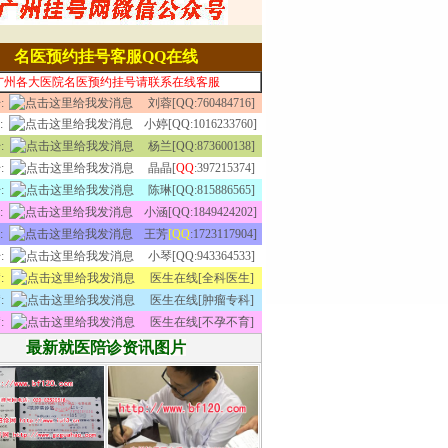
名医预约挂号客服QQ在线
广州各大医院名医预约挂号请联系在线客服
:
刘蓉[QQ:760484716]
:
小婷[QQ:1016233760]
:
杨兰[QQ:873600138]
:
晶晶[
QQ
:397215374]
:
陈琳[QQ:815886565]
:
小涵[QQ:1849424202]
:
王芳
[QQ
:1723117904]
:
小琴[QQ:943364533]
:
医生在线[全科医生]
:
医生在线[肿瘤专科]
:
医生在线[不孕不育]
最新就医陪诊资讯图片