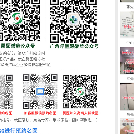
张先
中山
江先
詹先