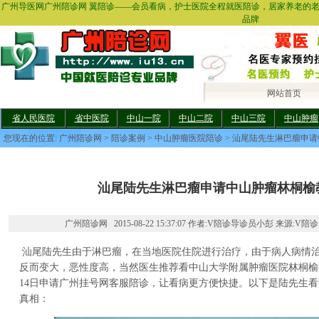
广州导医网广州陪诊网 翼陪诊——会员看病，护士医院全程就医陪诊，居家养老的
品牌
网站首页
省人民医院
省中医院
中山一院
中山二院
中山三院
中山肿瘤
您现在的位置:
广州陪诊网
>
陪诊案例
>
中山肿瘤医院陪诊
> 汕尾陆先生淋巴瘤申
汕尾陆先生淋巴瘤申请中山肿瘤林桐榆
广州陪诊网 2015-08-22 15:37:07 作者:V陪诊导诊员小彭 来源:V陪诊
汕尾陆先生由于淋巴瘤，在当地医院住院进行治疗，由于病人病情
反而变大，恶性度高，当然医生推荐看中山大学附属肿瘤医院林桐榆教授
14日申请广州挂号网客服陪诊，让看病更方便快捷。以下是陆先生
真相：