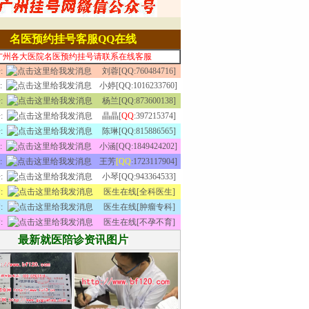
名医预约挂号客服QQ在线
广州各大医院名医预约挂号请联系在线客服
:
刘蓉[QQ:760484716]
:
小婷[QQ:1016233760]
:
杨兰[QQ:873600138]
:
晶晶[
QQ
:397215374]
:
陈琳[QQ:815886565]
:
小涵[QQ:1849424202]
:
王芳
[QQ
:1723117904]
:
小琴[QQ:943364533]
:
医生在线[全科医生]
:
医生在线[肿瘤专科]
:
医生在线[不孕不育]
最新就医陪诊资讯图片