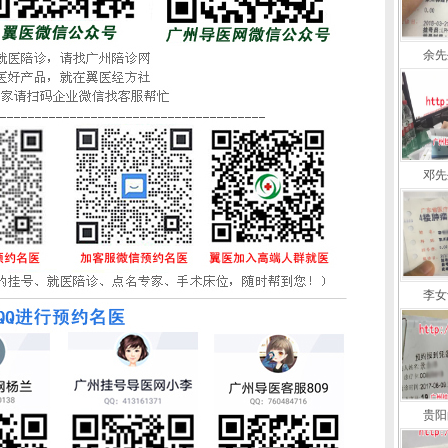
余先
邓先
李女
贵阳