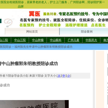
士医院全程就医陪诊，居家养老的老人，护士上门服务，广州陪诊网，陪诊陪护第一
品牌
网站首页
陪诊案例
山二院
中山三院
中山肿瘤
中山眼科
广州儿童
中医药大
南
医院陪诊
> 福州陈先生申请中山肿瘤郭朱明教授陪诊成功
请中山肿瘤郭朱明教授陪诊成功
2:44 作者:V陪诊导诊员小彭 来源:V陪诊 文字大小:[
大
][
中
][
小
]
诊成功